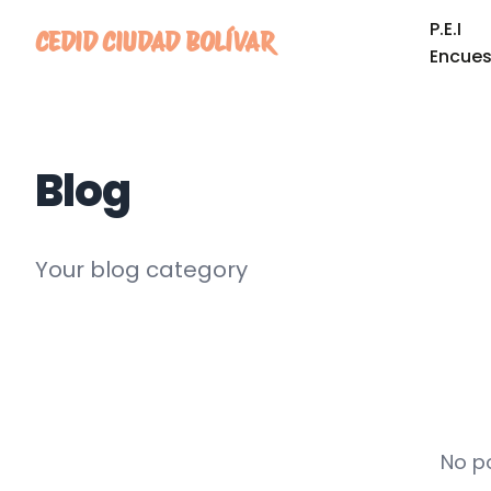
Skip
P.E.I
CEDID CIUDAD BOLÍVAR
to
Encues
content
Blog
Your blog category
No po