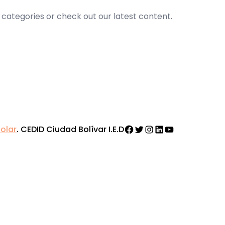
 categories or check out our latest content.
Facebook
Twitter
Instagram
LinkedIn
YouTube
olar
. CEDID Ciudad Bolívar I.E.D